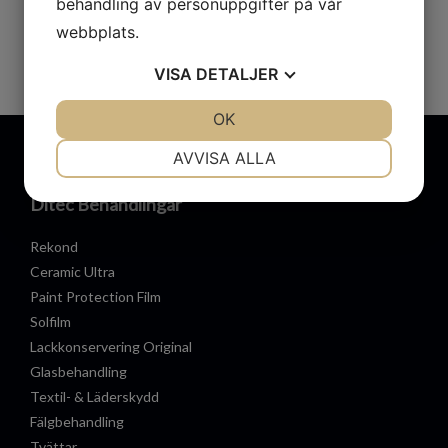
behandling av personuppgifter på vår
webbplats.
VISA
DETALJER
JA
NEJ
OK
JA
NEJ
NÖDVÄNDIG
INSTÄLLNINGAR
AVVISA ALLA
JA
NEJ
JA
NEJ
Ditec Behandlingar
MARKNADSFÖRING
STATISTIK
Rekond
Ceramic Ultra
Paint Protection Film
Solfilm
Lackkonservering Original
Glasbehandling
Textil- & Läderskydd
Fälgbehandling
Tvättar