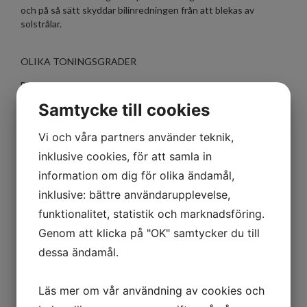
och på så sätt skyddar bilinredningen från att blekas av
solstrålar.
OLIKA TONINGSGRADER
Black 5% - Den mörkaste varianten
Black 15% - Lite ljusare variant än den mörkaste
Samtycke till cookies
Black 20% - Ljusare variant än den mörkaste
Black 35% - Röktoning
Vi och våra partners använder teknik,
Black 50% - Lite röktoning jämfört med original toning
inklusive cookies, för att samla in
information om dig för olika ändamål,
inklusive: bättre användarupplevelse,
funktionalitet, statistik och marknadsföring.
Genom att klicka på "OK" samtycker du till
dessa ändamål.
Läs mer om vår användning av cookies och