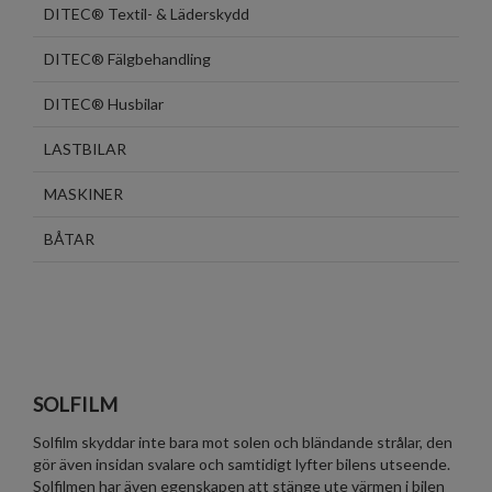
DITEC® Textil- & Läderskydd
DITEC® Fälgbehandling
DITEC® Husbilar
LASTBILAR
MASKINER
BÅTAR
SOLFILM
Solfilm skyddar inte bara mot solen och bländande strålar, den
gör även insidan svalare och samtidigt lyfter bilens utseende.
Solfilmen har även egenskapen att stänge ute värmen i bilen