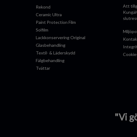
Att til
Rekond
Kungälv
Ceramic Ultra
slutres
Paint Protection Film
Solfilm
Miljöpo
Lackkonservering Original
Kontak
Glasbehandling
Integri
Textil- & Läderskydd
Cookie
Fälgbehandling
Tvättar
"Vi g