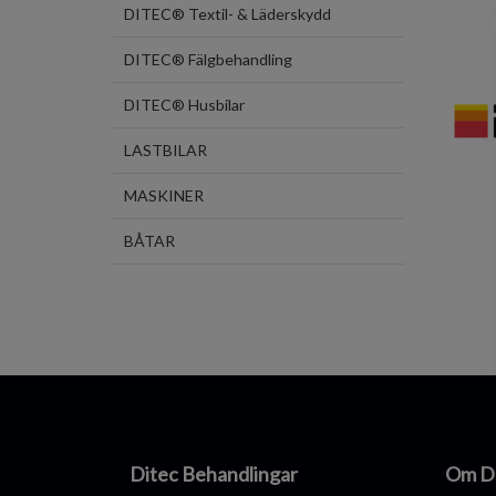
DITEC® Textil- & Läderskydd
DITEC® Fälgbehandling
DITEC® Husbilar
LASTBILAR
MASKINER
BÅTAR
Ditec Behandlingar
Om D