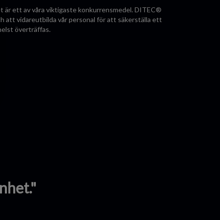
tet är ett av våra viktigaste konkurrensmedel. DITEC®
tt vidareutbilda vår personal för att säkerställa ett
helst överträffas.
nhet."