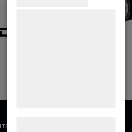
Samtykke til cookies
Vi og vores samarbejdspartnere bruger
teknologier, herunder cookies, til at
indsamle oplysninger om dig til forskellige
formål, herunder: Tilpasning af annoncering,
bedre brugeroplevelse, funktionalitet,
statistik og marketing. Disse oplysninger
kan blive delt med annoncerings- og
analysepartnere, som kan kombinere dem
med data, du tidligere har givet dem eller
de har indsamlet gennem din brug af deres
tjenester. Ved at klikke på 'OK' giver du
samtykke til disse formål.
Læs mere om vores brug af cookies og
ITEC®
behandling af persondata på vores