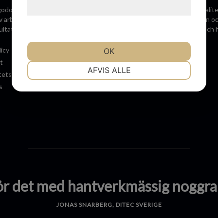
hjemmeside.
lgodose våra kunders önskemål och att leverera tjänster av högsta kvali
 arbetar därför ständigt med att implementera den senaste tekniken och a
ultat av hög kvalitet. Våra kunders förväntningar ska alltid uppfyllas och 
licy
OK
t
NØDVENDIGE
PRÆFERENCER
AFVIS ALLE
tetspolicy
s
MARKETING
STATISTIK
ör det med hantverkmässig noggra
JONAS SNARBERG, DITEC SVERIGE