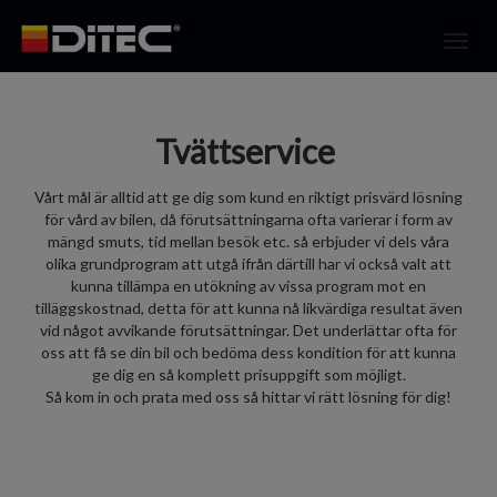
Toggl
navig
Tvättservice
Vårt mål är alltid att ge dig som kund en riktigt prisvärd lösning
för vård av bilen, då förutsättningarna ofta varierar i form av
mängd smuts, tid mellan besök etc. så erbjuder vi dels våra
olika grundprogram att utgå ifrån därtill har vi också valt att
kunna tillämpa en utökning av vissa program mot en
tilläggskostnad, detta för att kunna nå likvärdiga resultat även
vid något avvikande förutsättningar. Det underlättar ofta för
oss att få se din bil och bedöma dess kondition för att kunna
ge dig en så komplett prisuppgift som möjligt.
Så kom in och prata med oss så hittar vi rätt lösning för dig!