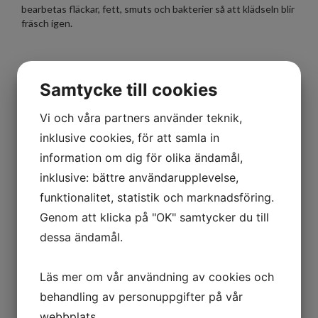
bearbetas fläckar, fett, smuts och bakterier så att klädseln blir
fräsch igen.
Liten/mellan/stor
Extra stor/7-sits
Golvytor
Samtycke till cookies
fr. 995:-
fr. 1195:-
fr. 695:-
Vi och våra partners använder teknik,
inklusive cookies, för att samla in
Handtvätt efterföljt av lackrengöring där fastbundna
information om dig för olika ändamål,
föroreningar som t ex flygrost och tjära avlägsnas,
inklusive: bättre användarupplevelse,
konditionshöjande maskinpolering samt maskinvaxning utförs
för högglansig finish, grundskydd och ett långvarigt skinande
funktionalitet, statistik och marknadsföring.
resultat.
Genom att klicka på "OK" samtycker du till
dessa ändamål.
Liten
Mellan
Stor
Extra Stor
2295 :-
2595:-
2895:-
3195:-
Läs mer om vår användning av cookies och
behandling av personuppgifter på vår
MOTORTVÄTT
webbplats.