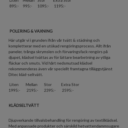
Liten
Mellan
Stor
Extra Stor
895:-
995:-
1095:-
1195:-
POLERING & VAXNING
Här utgår vi i grunden ifrån vår tvätt & städning och
kompletterar med en utökad rengöringsprocess. Allt ifrån
paneler, trånga skrymslen och förvaringsfack rengörs på
djupet, klädsel tvättas av för lättare bearbetning av ytliga
fläckar och smuts. Vid hårt nedsmutsad klädsel
rekommenderas även vår speciellt framtagna tilläggstjänst
Ditec kläd-seltvätt.
Liten
Mellan
Stor
Extra Stor
1995:-
2195:-
2395:-
2595:-
KLÄDSELTVÄTT
Djupverkande tillvalsbehandling för rengöring av textilklädsel.
Med anpassade produkter och särskild hetvattendammsugare