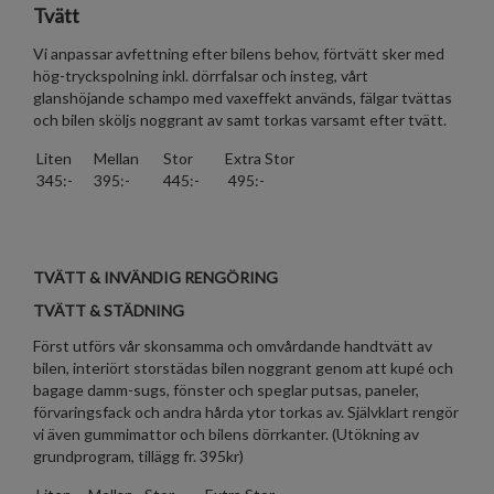
Tvätt
Vi anpassar avfettning efter bilens behov, förtvätt sker med
hög-tryckspolning inkl. dörrfalsar och insteg, vårt
glanshöjande schampo med vaxeffekt används, fälgar tvättas
och bilen sköljs noggrant av samt torkas varsamt efter tvätt.
Liten
Mellan
Stor
Extra Stor
345:-
395:-
445:-
495:-
TVÄTT & INVÄNDIG RENGÖRING
TVÄTT & STÄDNING
Först utförs vår skonsamma och omvårdande handtvätt av
bilen, interiört storstädas bilen noggrant genom att kupé och
bagage damm-sugs, fönster och speglar putsas, paneler,
förvaringsfack och andra hårda ytor torkas av. Självklart rengör
vi även gummimattor och bilens dörrkanter. (Utökning av
grundprogram, tillägg fr. 395kr)